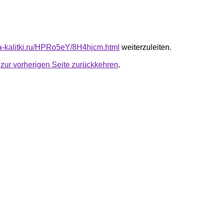
ota-kalitki.ru/HPRo5eY/8H4hjcm.html
weiterzuleiten.
u
zur vorherigen Seite zurückkehren
.