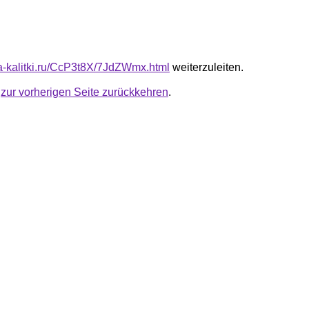
ota-kalitki.ru/CcP3t8X/7JdZWmx.html
weiterzuleiten.
u
zur vorherigen Seite zurückkehren
.