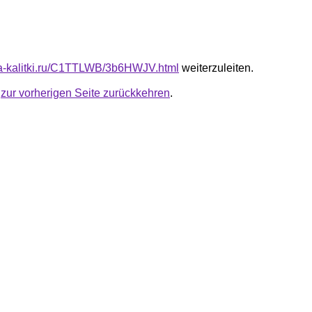
ota-kalitki.ru/C1TTLWB/3b6HWJV.html
weiterzuleiten.
u
zur vorherigen Seite zurückkehren
.