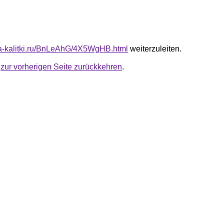
ota-kalitki.ru/BnLeAhG/4X5WgHB.html
weiterzuleiten.
u
zur vorherigen Seite zurückkehren
.