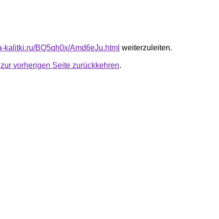
ota-kalitki.ru/BQ5qh0x/Amd6eJu.html
weiterzuleiten.
u
zur vorherigen Seite zurückkehren
.