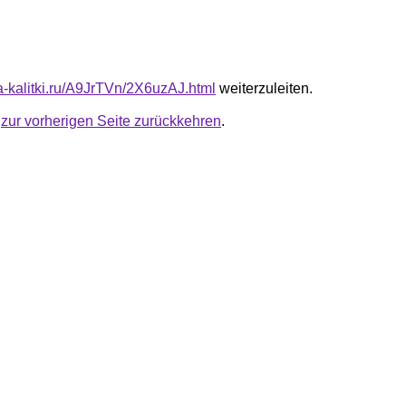
ta-kalitki.ru/A9JrTVn/2X6uzAJ.html
weiterzuleiten.
u
zur vorherigen Seite zurückkehren
.