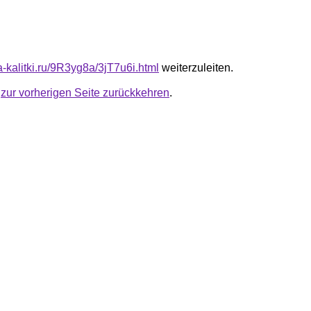
ta-kalitki.ru/9R3yg8a/3jT7u6i.html
weiterzuleiten.
u
zur vorherigen Seite zurückkehren
.