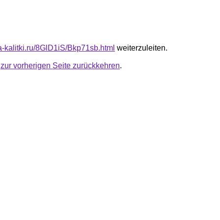
ta-kalitki.ru/8GlD1iS/Bkp71sb.html
weiterzuleiten.
u
zur vorherigen Seite zurückkehren
.