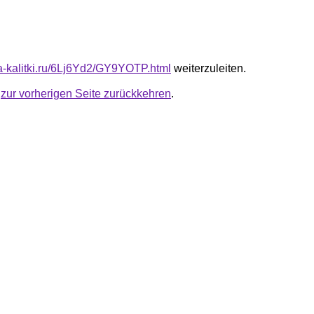
ota-kalitki.ru/6Lj6Yd2/GY9YOTP.html
weiterzuleiten.
u
zur vorherigen Seite zurückkehren
.