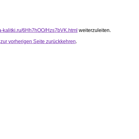
ota-kalitki.ru/6Hh7hOO/Hzs7bVK.html
weiterzuleiten.
u
zur vorherigen Seite zurückkehren
.