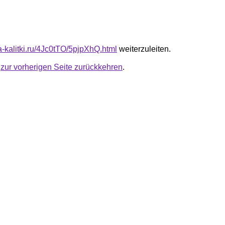
ta-kalitki.ru/4Jc0tTO/5pjpXhQ.html
weiterzuleiten.
u
zur vorherigen Seite zurückkehren
.