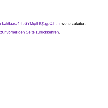
ota-kalitki.ru/4HbSYMq/IHQ1gpO.html
weiterzuleiten.
u
zur vorherigen Seite zurückkehren
.