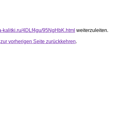
ta-kalitki.ru/4DLf4gu/95NgHbK.html
weiterzuleiten.
u
zur vorherigen Seite zurückkehren
.