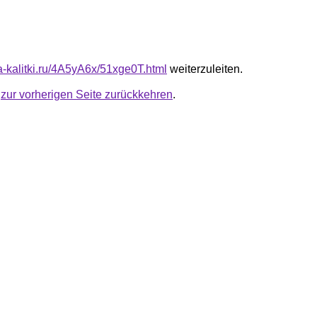
ta-kalitki.ru/4A5yA6x/51xge0T.html
weiterzuleiten.
u
zur vorherigen Seite zurückkehren
.