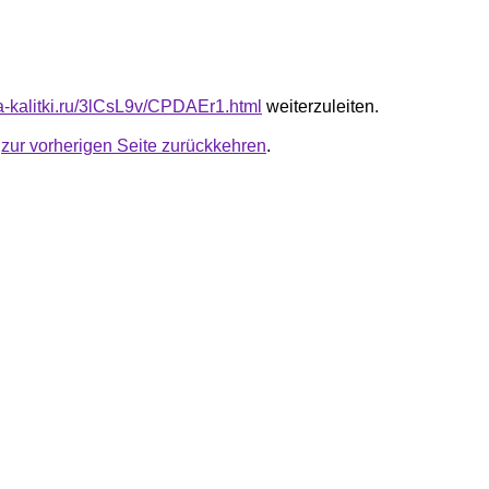
ta-kalitki.ru/3lCsL9v/CPDAEr1.html
weiterzuleiten.
u
zur vorherigen Seite zurückkehren
.