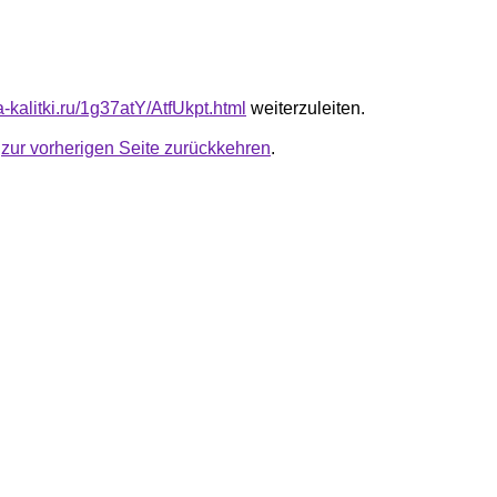
ta-kalitki.ru/1g37atY/AtfUkpt.html
weiterzuleiten.
u
zur vorherigen Seite zurückkehren
.