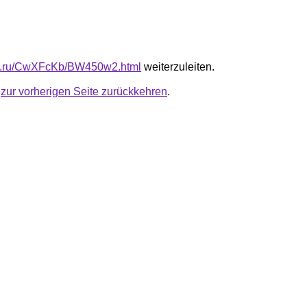
-fb.ru/CwXFcKb/BW450w2.html
weiterzuleiten.
u
zur vorherigen Seite zurückkehren
.