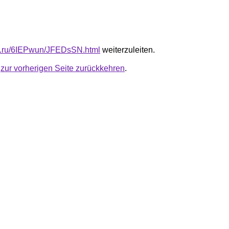
fb.ru/6IEPwun/JFEDsSN.html
weiterzuleiten.
u
zur vorherigen Seite zurückkehren
.